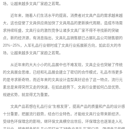
场，让越来越多文具厂家趋之若鹜。
近年来，随着人们生活水平的提高，消费者对文具产品的需求越来越
大，这也促使了文具供应商加快了文具用品的更新换代周期，造成市场需
求持续旺盛，文具行业的激烈竞争让诸多文具厂家不得不寻找新的突破
点，新的经济源，有消息指出，文具礼品销售额已占据礼品公司销售额的
20%~25%，入军礼品行业顿时成了文具行业拓展新方向，如此巨大的市
场，让越来越多文具厂家趋之若鹜。
从近年来的大大小小的礼品展中也不难发现，文具企业也突破了传统
的文具展会思维，已经和礼品展会建立了密切的合作模式，礼品市场更多
的是寻求新奇特，而近年来的文具设计造型真好迎合了这一特点，流行元
素总是来得突然又走的快速，在如此趋势下，文具行业要如何凸显优势、
规避劣势，就显得尤为重要。
文具产品若想在礼品行业“生根发芽”，提高产品的质量和产品的设计感
十分重要，把握流行趋势，结合行业特色，才能给文具行业带来新经济，
受绿色环保理念的影响，继环保文具横空出世后，环保理念也逐渐走入礼
品行业，越来越多的礼品公司打出了“绿色文具礼品”的口号，强调产品的健